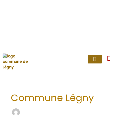
Aller
au
contenu
LÉGNY PRATIQUE
VIVRE ENSEMBLE
Commune Légny