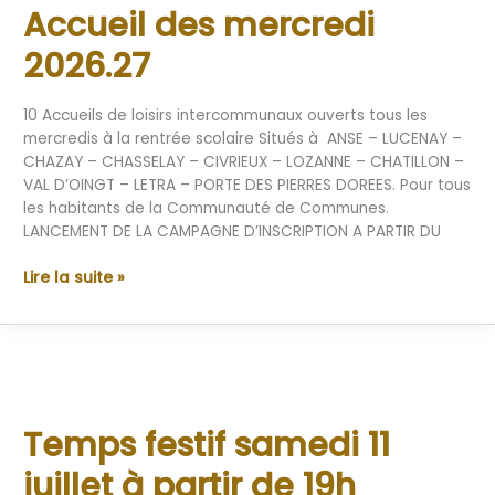
Accueil des mercredi
mercredi
2026.27
2026.27
10 Accueils de loisirs intercommunaux ouverts tous les
mercredis à la rentrée scolaire Situés à ANSE – LUCENAY –
CHAZAY – CHASSELAY – CIVRIEUX – LOZANNE – CHATILLON –
VAL D’OINGT – LETRA – PORTE DES PIERRES DOREES. Pour tous
les habitants de la Communauté de Communes.
LANCEMENT DE LA CAMPAGNE D’INSCRIPTION A PARTIR DU
Lire la suite »
Temps
festif
Temps festif samedi 11
samedi
11
juillet à partir de 19h
juillet