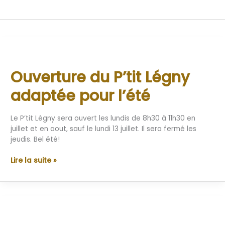
Ouverture
du
Ouverture du P’tit Légny
P’tit
Légny
adaptée pour l’été
adaptée
pour
l’été
Le P’tit Légny sera ouvert les lundis de 8h30 à 11h30 en
juillet et en aout, sauf le lundi 13 juillet. Il sera fermé les
jeudis. Bel été!
Lire la suite »
Accueil
des