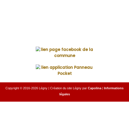
jeudi de 13h30 à 17h
samedi de 9h à 11h30 (idem secrétariat / élus)
Maire :
Sylvie Jovillard
Permanence du maire
samedi de 9h à 11h30 sans rendez-vous
ou sur RDV du lundi au vendredi
Copyright © 2016-2026
Légny
| Création du site
Légny
par
Capolina
|
Informations
légales