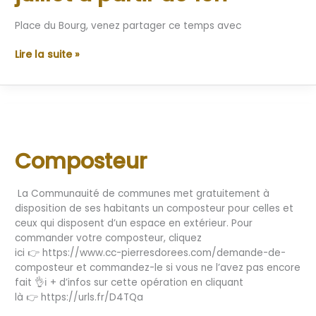
à
partir
Place du Bourg, venez partager ce temps avec
de
19h
Lire la suite »
Composteur
Composteur
La Communauité de communes met gratuitement à
disposition de ses habitants un composteur pour celles et
ceux qui disposent d’un espace en extérieur. Pour
commander votre composteur, cliquez
ici 👉 https://www.cc-pierresdorees.com/demande-de-
composteur et commandez-le si vous ne l’avez pas encore
fait 👌ℹ️ + d’infos sur cette opération en cliquant
là 👉 https://urls.fr/D4TQa