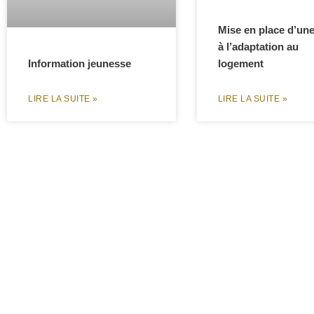
Mise en place d’une
à l’adaptation au
Information jeunesse
logement
LIRE LA SUITE »
LIRE LA SUITE »
Mairie
Secr
Adresse
Ho
127, route des Ponts-Tarrets
ma
Le Bourg
je
69620 Légny
sa
Téléphone :
04 74 71 61 09
Ma
Pe