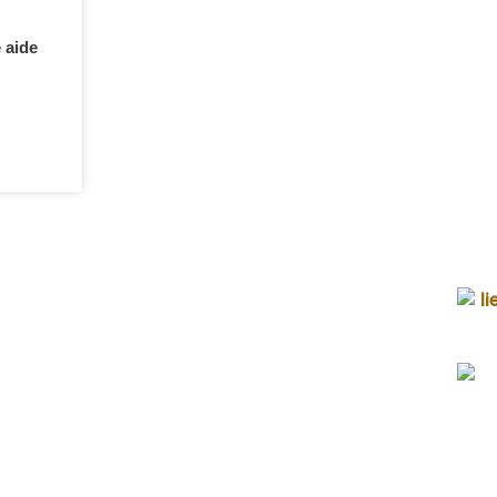
 aide
etariat
raires d’ouverture du secrétariat
rdi de 9h à 12h
udi de 13h30 à 17h
medi de 9h à 11h30 (idem secrétariat / élus)
ire :
Sylvie Jovillard
rmanence du maire