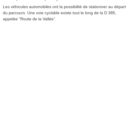
Les véhicules automobiles ont la possibilité de stationner au départ
du parcours. Une voie cyclable existe tout le long de la D 385,
appelée “Route de la Vallée”.
Mairie
Adresse
127, route des Ponts-Tarrets
Le Bourg
69620 Légny
Téléphone :
04 74 71 61 09
Envoyer un message
Secretariat
Horaires d’ouverture du secrétariat
mardi de 9h à 12h
jeudi de 13h30 à 17h
samedi de 9h à 11h30 (idem secrétariat / élus)