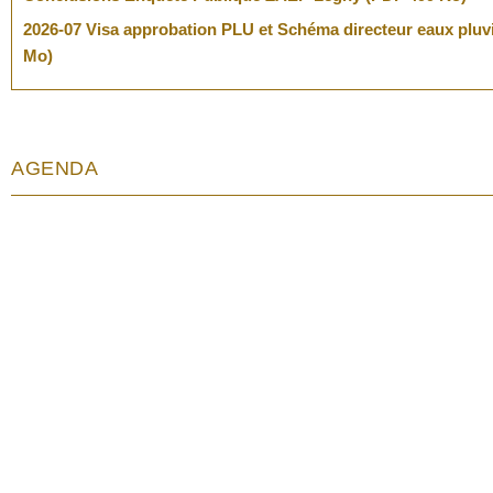
2026-07 Visa approbation PLU et Schéma directeur eaux pluvi
Mo)
AGENDA
Mairie
Secr
Adresse
Ho
127, route des Ponts-Tarrets
ma
Le Bourg
je
69620 Légny
sa
Téléphone :
04 74 71 61 09
Ma