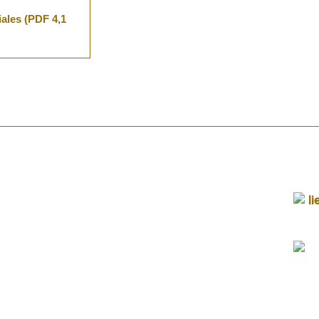
ales (PDF 4,1
etariat
raires d’ouverture du secrétariat
rdi de 9h à 12h
udi de 13h30 à 17h
medi de 9h à 11h30 (idem secrétariat / élus)
ire :
Sylvie Jovillard